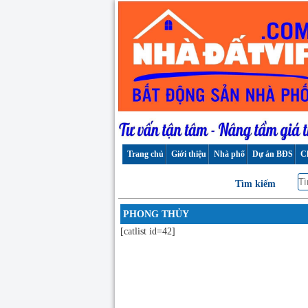
Trang chủ
Giới thiệu
Nhà phố
Dự án BĐS
C
Tìm kiếm
PHONG THỦY
[catlist id=42]