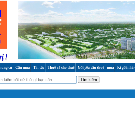
hung cư
Cần mua
Tin tức
Thuê và cho thuê
Gửi yêu cầu thuê - mua
Kí gửi nhà 
Tìm kiếm