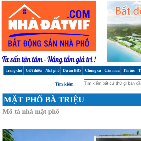
Trang chủ
Giới thiệu
Nhà phố
Dự án BĐS
Chung cư
Cần mua
Tin tức
T
Tìm kiếm
MẶT PHỐ BÀ TRIỆU
Mô tả nhà mặt phố