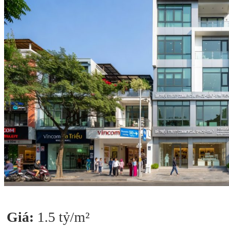
Giá:
1.5 tỷ/m²