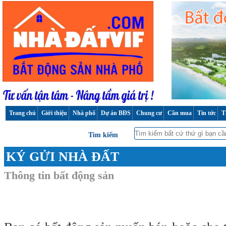
Trang chủ
Giới thiệu
Nhà phố
Dự án BĐS
Chung cư
Cần mua
Tin tức
T
Tìm kiếm
KÝ GỬI NHÀ ĐẤT
Thông tin bất động sản