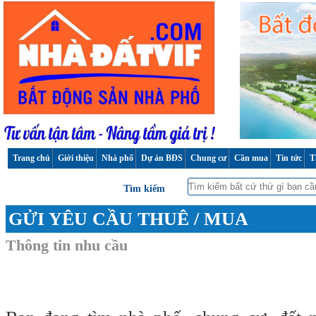
Trang chủ
Giới thiệu
Nhà phố
Dự án BĐS
Chung cư
Cần mua
Tin tức
T
Tìm kiếm
GỬI YÊU CẦU THUÊ / MUA
Thông tin nhu cầu