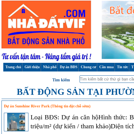
Trang chủ
Giới thiệu
Nhà phố
Dự án BĐS
Chung cư
Cần mua
Tin tức
T
Tìm kiếm
BẤT ĐỘNG SẢN TẠI PHƯ
Dự án Sunshine River Park (Thông tin đặt chỗ sớm)
Loại BĐS: Dự án căn hộHình thức: B
triệu/m² (dự kiến / tham khảo)Diện tích