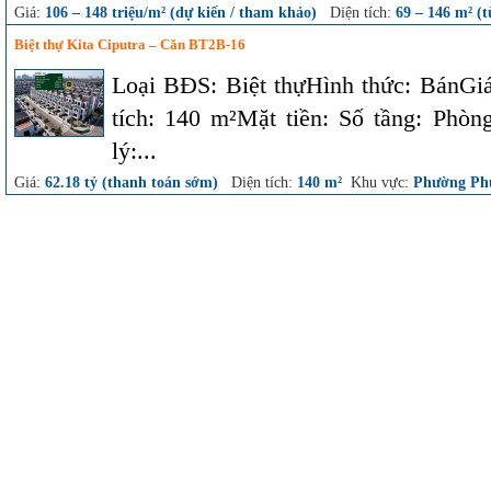
Giá:
106 – 148 triệu/m² (dự kiến / tham khảo)
Diện tích:
69 – 146 m² (t
Biệt thự Kita Ciputra – Căn BT2B-16
Loại BĐS: Biệt thựHình thức: BánGiá
tích: 140 m²Mặt tiền: Số tầng: Phò
lý:...
Giá:
62.18 tỷ (thanh toán sớm)
Diện tích:
140 m²
Khu vực:
Phường Ph