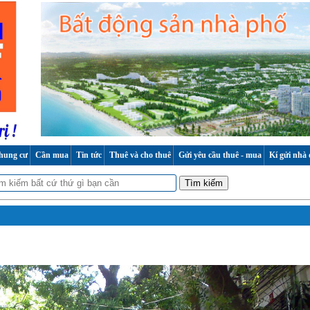
hung cư
Cần mua
Tin tức
Thuê và cho thuê
Gửi yêu cầu thuê - mua
Kí gửi nhà 
Tìm kiếm