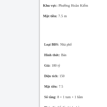
Khu vực:
Phường Hoàn Kiếm
Mặt tiền:
7.5 m
Loại BĐS:
Nhà phố
Hình thức:
Bán
Giá:
180 tỷ
Diện tích:
150
Mặt tiền:
7.5
Số tầng:
8 + 1 tum + 1 hầm