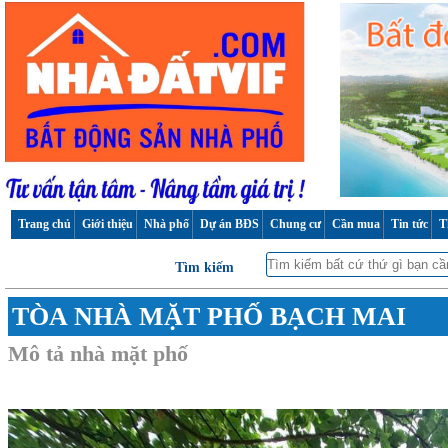
Trang chủ
Giới thiệu
Nhà phố
Dự án BĐS
Chung cư
Cần mua
Tin tức
T
Tìm kiếm
TÒA NHÀ MẶT PHỐ BẠCH MAI
Mô tả nhà mặt phố