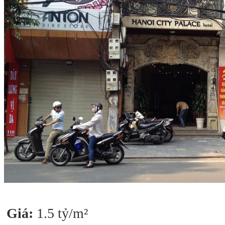
Giá:
1.5 tỷ/m²