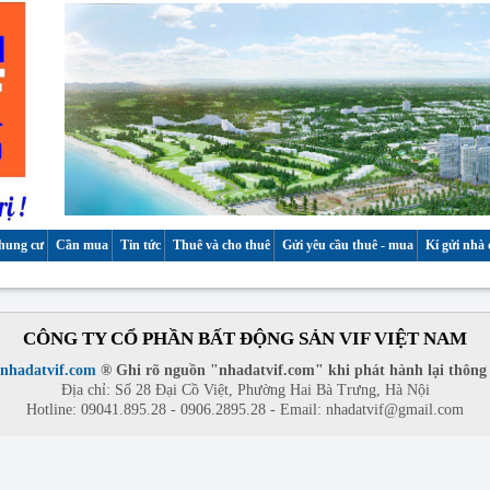
hung cư
Cần mua
Tin tức
Thuê và cho thuê
Gửi yêu cầu thuê - mua
Kí gửi nhà 
CÔNG TY CỔ PHẦN BẤT ĐỘNG SẢN VIF VIỆT NAM
nhadatvif.com
® Ghi rõ nguồn "nhadatvif.com" khi phát hành lại thông t
Địa chỉ: Số 28 Đại Cồ Việt, Phường Hai Bà Trưng, Hà Nội
Hotline: 09041.895.28 - 0906.2895.28 - Email:
nhadatvif@gmail.com